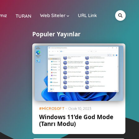
mız
Web Siteler
URL Link
TURAN
Populer Yayınlar
MICROSOFT
-
Ocak 10, 2023
Windows 11’de God Mode
(Tanrı Modu)