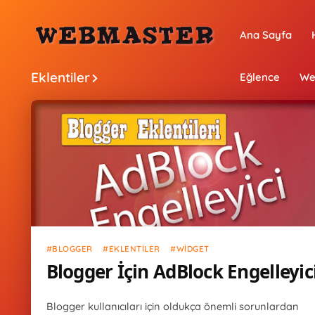
Ana Sayfa
Eklentiler
Eğlence
We
Blogger
Eklentiler
Widget
BLOGGER
EKLENTILER
WIDGET
Blogger İçin AdBlock Engelleyic
Blogger kullanıcıları için oldukça önemli sorunlardan