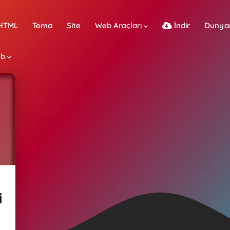
HTML
Tema
Site
Web Araçları
İndir
Dunya
b
i