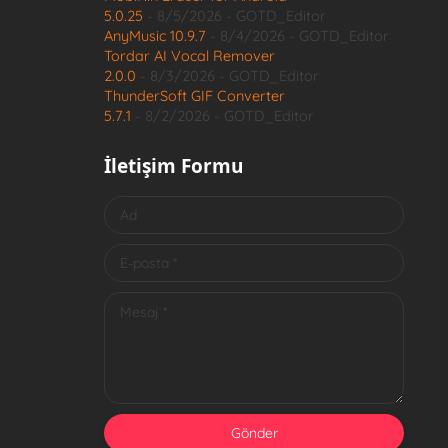
5.0.25
- 8/5/2026
- GOTD_Editor
AnyMusic 10.9.7
- 8/4/2026
- GOTD_Editor
Tordar AI Vocal Remover
2.0.0
- 8/3/2026
- GOTD_Editor
ThunderSoft GIF Converter
5.7.1
- 8/2/2026
- GOTD_Editor
İletişim Formu