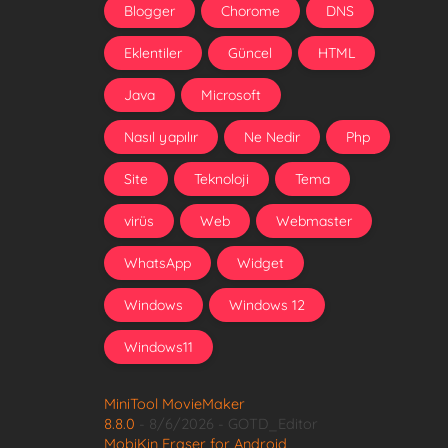
Blogger
Chorome
DNS
Eklentiler
Güncel
HTML
Java
Microsoft
Nasıl yapılır
Ne Nedir
Php
Site
Teknoloji
Tema
virüs
Web
Webmaster
WhatsApp
Widget
Windows
Windows 12
Windows11
MiniTool MovieMaker
8.8.0
- 8/6/2026
- GOTD_Editor
MobiKin Eraser for Android