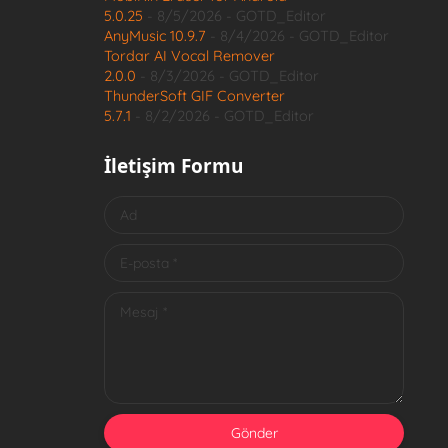
5.0.25
- 8/5/2026
- GOTD_Editor
AnyMusic 10.9.7
- 8/4/2026
- GOTD_Editor
Tordar AI Vocal Remover
2.0.0
- 8/3/2026
- GOTD_Editor
ThunderSoft GIF Converter
5.7.1
- 8/2/2026
- GOTD_Editor
İletişim Formu