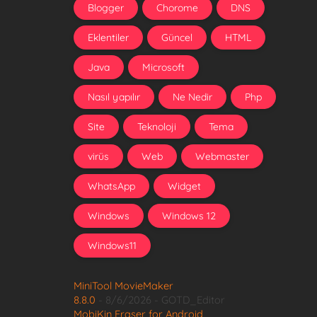
Blogger
Chorome
DNS
Eklentiler
Güncel
HTML
Java
Microsoft
Nasıl yapılır
Ne Nedir
Php
Site
Teknoloji
Tema
virüs
Web
Webmaster
WhatsApp
Widget
Windows
Windows 12
Windows11
MiniTool MovieMaker
8.8.0
- 8/6/2026
- GOTD_Editor
MobiKin Eraser for Android