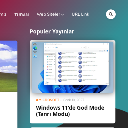
mız
Web Siteler
URL Link
TURAN
Populer Yayınlar
MICROSOFT
-
Ocak 10, 2023
Windows 11’de God Mode
(Tanrı Modu)
!