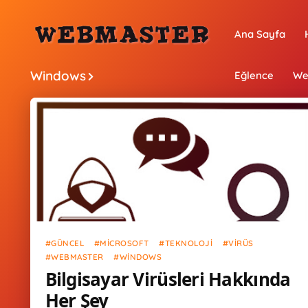
Ana Sayfa
Windows
Eğlence
We
Güncel
Microsoft
Teknoloji
virüs
Webmaster
Windows
GÜNCEL
MICROSOFT
TEKNOLOJI
VIRÜS
WEBMASTER
WINDOWS
Bilgisayar Virüsleri Hakkında
Her Şey