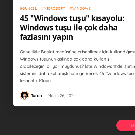
Güncel
Microsoft
Windows
GÜNCEL
MICROSOFT
WINDOWS
45 "Windows tuşu" kısayolu:
Windows tuşu ile çok daha
fazlasını yapın
Genellikle Başlat menüsüne erişebilmek için kullandığımı
Windows tuşunun aslında çok daha kullanışlı
olabileceğini biliyor muydunuz? İşte Windows 11'de işleti
sistemini daha kullanışlı hale getirecek 45 "Windows tuş
kısayolu. Klavy…
Turan
-
Mayıs 26, 2024
Di