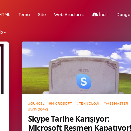
HTML
Tema
Site
Web Araçları
İndir
Dunya
b
Güncel
Microsoft
Teknoloji
Webmaster
Windows
GÜNCEL
MICROSOFT
TEKNOLOJI
WEBMASTER
WINDOWS
Skype Tarihe Karışıyor:
Microsoft Resmen Kapatıyor