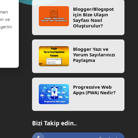
Blogger/Blogspot
amen
için Bize Ulaşın
en ve
Sayfası Nasıl
Oluşturulur?
 yerini
Blogger Yazı ve
Yorum Sayılarınızı
Paylaşma
Progressive Web
Apps (PWA) Nedir?
Bizi Takip edin..